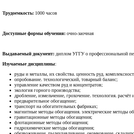
Трудоемкость:
1000 часов
Доступные формы обучения:
очно-заочная
Выдаваемый документ:
диплом УГГУ о профессиональной пе
Изучаемые дисциплины
:
руды и металлы, их свойства. ценность руд. комплексно
опробование. технологический, товарный баланс;
управление качеством руд и концентратов;
экология горного производства;
дробление, измельчение, грохочение. технология. расчёт
предварительное обогащение;
транспорт на обогатительных фабриках;
магнитные методы обогащения. электрические методы о
гравитационные методы обогащения;
флотационные методы обогащения;
гидрохимические методы обогащения;
обезвоживание, пылеулавливание, окомкование, складир