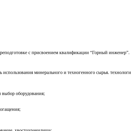
реподготовке с присвоением квалификации “Горный инженер”.
сть использования минерального и техногенного сырья. техноло
 и выбор оборудования;
богащения;
ование. хвостохранилища;